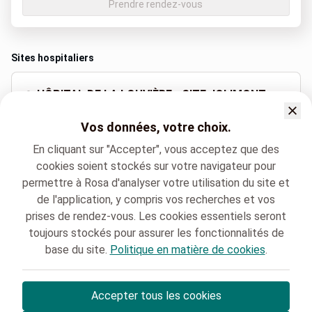
Prendre rendez-vous
Sites hospitaliers
HÔPITAL DE LA LOUVIÈRE - SITE JOLIMONT
Rue Ferrer 159, Haine-Saint-Paul
Vos données, votre choix.
+32 64 23 40 00
En cliquant sur "Accepter", vous acceptez que des
cookies soient stockés sur votre navigateur pour
permettre à Rosa d'analyser votre utilisation du site et
Langues parlées
de l'application, y compris vos recherches et vos
Français (Français)
prises de rendez-vous. Les cookies essentiels seront
toujours stockés pour assurer les fonctionnalités de
base du site.
Politique en matière de cookies
.
HELORA
Prévention et Contrôle des Infections
Dr. Saphia MOKRANE
Accepter tous les cookies