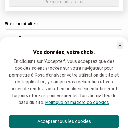
Prendre rendez-vous
Sites hospitaliers
HÔPITAL DE MONS - SITE CONSTANTINOPLE
Avenue B. de Constantinople 5, Mons
Vos données, votre choix.
+32 65 38 55 11
En cliquant sur "Accepter", vous acceptez que des
cookies soient stockés sur votre navigateur pour
permettre à Rosa d'analyser votre utilisation du site et
Langues parlées
de l'application, y compris vos recherches et vos
Français (Français)
prises de rendez-vous. Les cookies essentiels seront
toujours stockés pour assurer les fonctionnalités de
base du site.
Politique en matière de cookies
.
HELORA
Prévention et Contrôle des Infections
Dr. Ingrid DELPLACE
Accepter tous les cookies